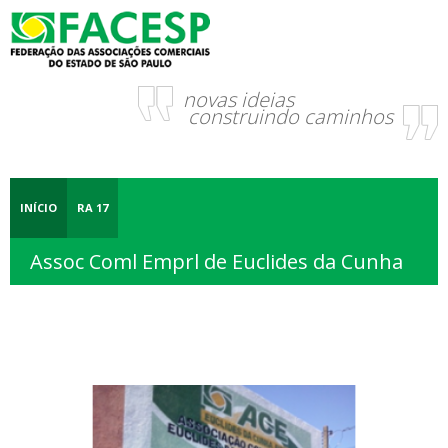
novas ideias
construindo caminhos
INÍCIO
RA 17
Assoc Coml Emprl de Euclides da Cunha