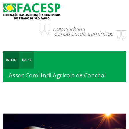
novas ideias
construindo caminhos
INÍCIO
RA 16
Assoc Coml Indl Agricola de Conchal