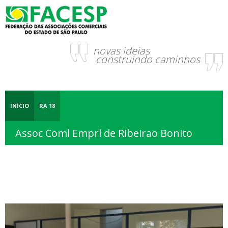
novas ideias
construindo caminhos
INÍCIO
RA 18
Assoc Coml Emprl de Ribeirao Bonito