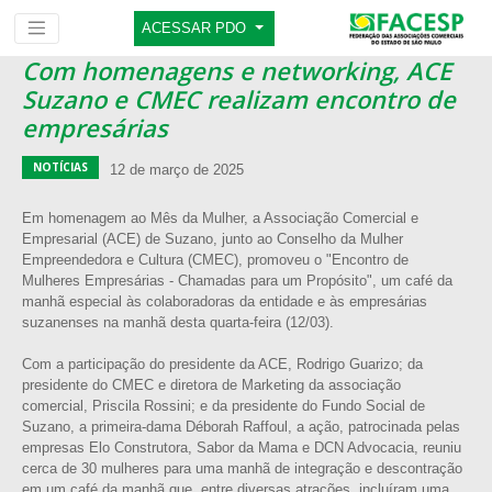
ACESSAR PDO
Com homenagens e networking, ACE
Suzano e CMEC realizam encontro de
empresárias
NOTÍCIAS
12 de março de 2025
Em homenagem ao Mês da Mulher, a Associação Comercial e
Empresarial (ACE) de Suzano, junto ao Conselho da Mulher
Empreendedora e Cultura (CMEC), promoveu o "Encontro de
Mulheres Empresárias - Chamadas para um Propósito", um café da
manhã especial às colaboradoras da entidade e às empresárias
suzanenses na manhã desta quarta-feira (12/03).
Com a participação do presidente da ACE, Rodrigo Guarizo; da
presidente do CMEC e diretora de Marketing da associação
comercial, Priscila Rossini; e da presidente do Fundo Social de
Suzano, a primeira-dama Déborah Raffoul, a ação, patrocinada pelas
empresas Elo Construtora, Sabor da Mama e DCN Advocacia, reuniu
cerca de 30 mulheres para uma manhã de integração e descontração
em um café da manhã que, entre diversas atrações, incluíram uma