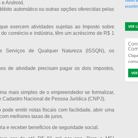
Gasto B
 e Android.
econôm
ébito automático ou outras opções oferecidas pelas
que exercem atividades sujeitas ao Imposto sobre
VER 
 do comércio e indústria, têm um acréscimo de R$ 1
Con
Com
re Serviços de Qualquer Natureza (ISSQN), os
Cliqu
comu
os de atividade precisam pagar os dois impostos,
VER
rma mais simples de o empreendedor se formalizar,
e Cadastro Nacional de Pessoa Jurídica (CNPJ).
ode emitir notas fiscais com facilidade, abrir uma
com melhores taxas de juros.
ia e receber benefícios de seguridade social.