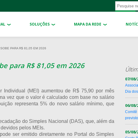
NAL
SOLUÇÕES
MAPA DA REDE
NOTÍC
SOBE PARA R$ 81,05 EM 2026
obe para R$ 81,05 em 2026
Últim
07/08/
Associa
r Individual (MEI) aumentou de R$ 75,90 por mês
Dia dos
uma vez que o valor é calculado com base no salário
ibuição representa 5% do novo salário mínimo, que
06/08/
Comitê 
previst
recadação do Simples Nacional (DAS), que, além da
s devidos pelos MEIs.
05/08/
ode ser emitido diretamente no Portal do Simples