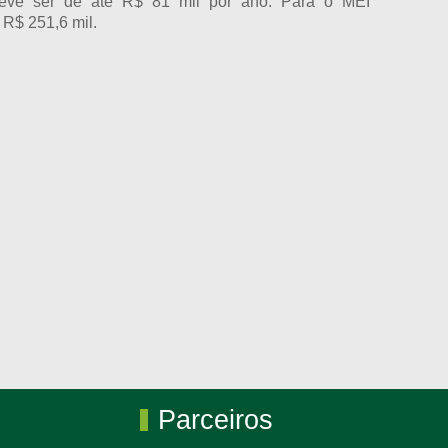
deve ser de até R$ 81 mil por ano. Para o MEI
 R$ 251,6 mil.
Parceiros