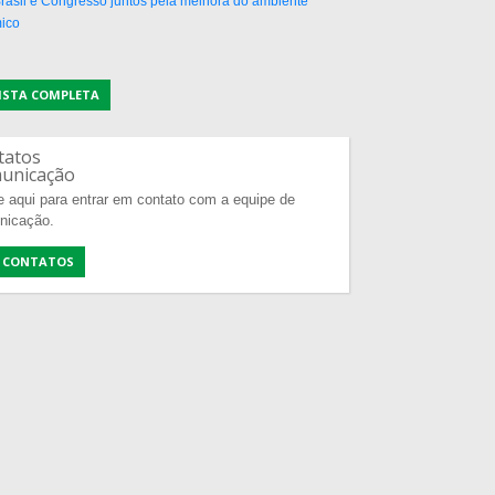
rasil e Congresso juntos pela melhora do ambiente
ico
LISTA COMPLETA
tatos
unicação
e aqui para entrar em contato com a equipe de
nicação.
 CONTATOS