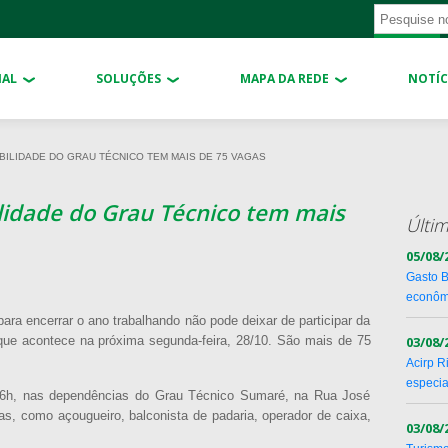
NAL
SOLUÇÕES
MAPA DA REDE
NOTÍC
BILIDADE DO GRAU TÉCNICO TEM MAIS DE 75 VAGAS
lidade do Grau Técnico tem mais
Últim
05/08/
Gasto B
econôm
a encerrar o ano trabalhando não pode deixar de participar da
que acontece na próxima segunda-feira, 28/10. São mais de 75
03/08/
Acirp R
especia
 16h, nas dependências do Grau Técnico Sumaré, na Rua José
as, como açougueiro, balconista de padaria, operador de caixa,
03/08/