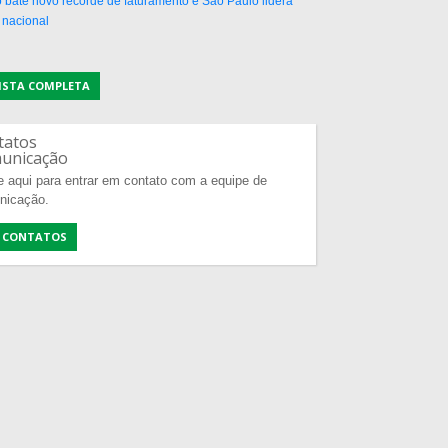
 bate novo recorde de faturamento e São Paulo lidera
 nacional
LISTA COMPLETA
tatos
unicação
e aqui para entrar em contato com a equipe de
nicação.
 CONTATOS