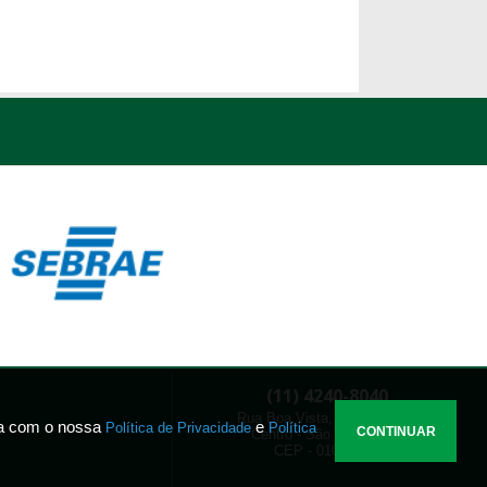
(11) 4240-8040
Rua Boa Vista, 51 - 5º andar
rda com o nossa
e
Política de Privacidade
Política
Centro - São Paulo - SP
CEP - 01014-911