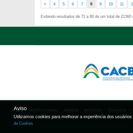
<
4
5
6
7
8
9
10
11
1
Exibindo resultados de 71 a 80 de um total de 21360 r
Aviso
HOME
INSTITUCIONAL
AGENDA
NOTÍCIAS
CONTATO
Utilizamos cookies para melhorar a experiência dos usuários
de Cookies