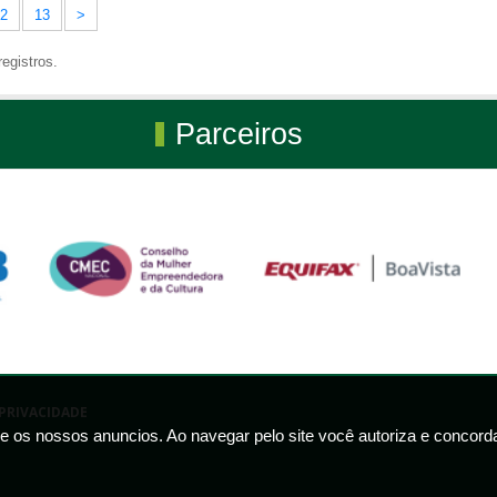
2
13
>
egistros.
Parceiros
PRIVACIDADE
 e os nossos anuncios. Ao navegar pelo site você autoriza e conco